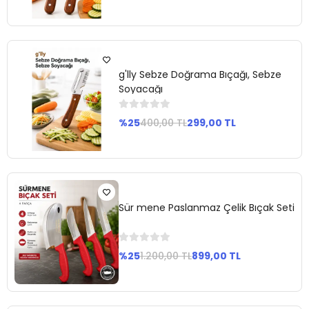
Sepete
Ekle
g'lly Sebze Doğrama Bıçağı, Sebze
Soyacağı
%25
400,00 TL
299,00 TL
Sepete
Ekle
Sür mene Paslanmaz Çelik Bıçak Seti
%25
1.200,00 TL
899,00 TL
Sepete