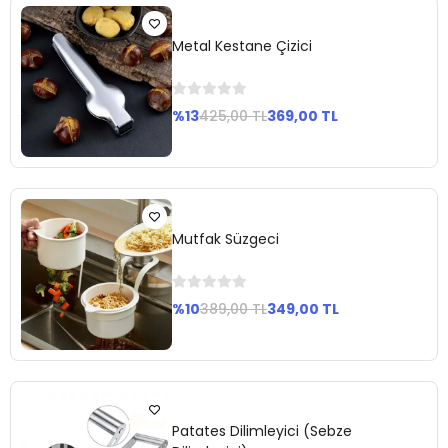
Ekle
Metal Kestane Çizici
%13
425,00 TL
369,00 TL
Sepete
Ekle
Mutfak Süzgeci
%10
389,00 TL
349,00 TL
Sepete
Ekle
Patates Dilimleyici (Sebze