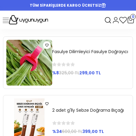
TÜM SİPARİŞLERDE KARGO ÜCRETSİZ
0
Fasulye Dilimleyici Fasulye Doğrayıcı
%8
325,00 TL
299,00 TL
Sepete
Ekle
2 adet g'lly Sebze Doğrama Bıçağı
%34
600,00 TL
399,00 TL