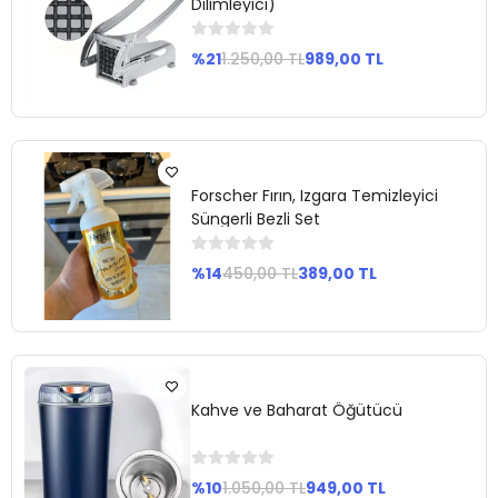
Dilimleyici)
%21
1.250,00 TL
989,00 TL
Sepete
Ekle
Forscher Fırın, Izgara Temizleyici
Süngerli Bezli Set
%14
450,00 TL
389,00 TL
Sepete
Ekle
Kahve ve Baharat Öğütücü
%10
1.050,00 TL
949,00 TL