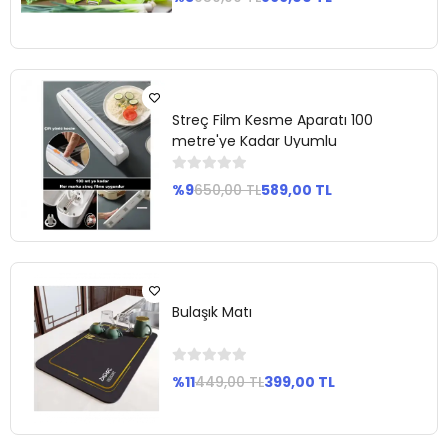
Sepete
Ekle
Streç Film Kesme Aparatı 100
metre'ye Kadar Uyumlu
%9
650,00 TL
589,00 TL
Sepete
Ekle
Bulaşık Matı
%11
449,00 TL
399,00 TL
Sepete