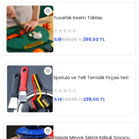
Ekle
Yuvarlak Kesim Tablası
%18
489,00 TL
399,00 TL
Sepete
Ekle
Spatula ve Telli Temizlik Fırçası Seti
%14
349,00 TL
299,00 TL
Stokta
Yok
Hassas Meyve Sebze Kabuk Soyucu