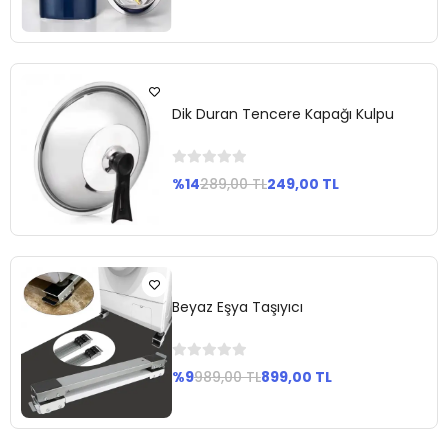
Sepete
Ekle
Dik Duran Tencere Kapağı Kulpu
%14
289,00 TL
249,00 TL
Sepete
Ekle
Beyaz Eşya Taşıyıcı
%9
989,00 TL
899,00 TL
Sepete