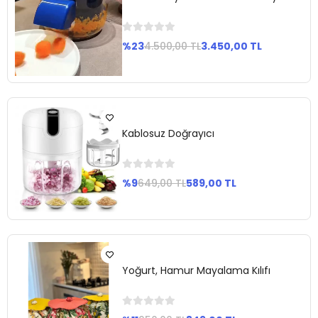
%23
4.500,00 TL
3.450,00 TL
Stokta
Yok
Kablosuz Doğrayıcı
%9
649,00 TL
589,00 TL
Stokta
Yok
Yoğurt, Hamur Mayalama Kılıfı