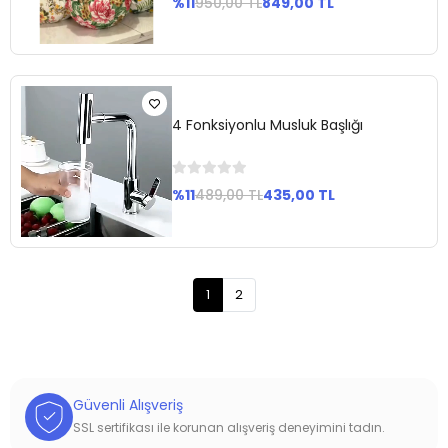
%11
950,00 TL
849,00 TL
Stokta
Yok
4 Fonksiyonlu Musluk Başlığı
%11
489,00 TL
435,00 TL
Stokta
1
2
Yok
Güvenli Alışveriş
SSL sertifikası ile korunan alışveriş deneyimini tadın.