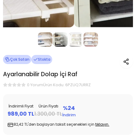
Çok Satan
Stokta
Ayarlanabilir Dolap İçi Raf
Ürün Kodu: 6PZUQ7URRZ
0 Yorum
İndirimli Fiyat
Ürün Fiyatı
%24
989,00 TL
1.300,00 TL
İndirim
82,42 TL'den başlayan taksit seçenekleri için
tıklayın.