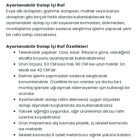
Ayarlanabilir Dolap İçi Raf
Evye altı dolapları, giyinme dolapları, mutfak veya banyo
dolapları gibi birçok farklı alanda kullanılabilecek bu
ayarlanabilir dolap içi rafı sayesinde kırmadan, dökmeden,
montajlama yapmadan sadece sıkıştırma işlemi yaparak yeni
bir rafa sahip olacaksınız.
Ayarlanabilir Dolap İçi Raf Özellikleri
Teleskobik yapılıdır. Uzar, kısar. İhtiyaca göre, istediğiniz
ebatta boyunu ayarlayarak kullanabilirsiniz.
Ürün ölçüsü: 53 CM kısa hali, 90 CM ise uzun halidir. En
ebatı ise 42 CM'dir.
Delme işlemi yapmadan sadece sıkıştırarak
konumlandırılır. Özellikle kiracı olanlar ya da bu tarz
montaj işleriyle uğraşmak istemeyenler için kullanışlı bir
üründür.
Ayarlanabilir dolap rafını dilerseniz uygun ölçüdeki
dolap dışındaki boşluklarda da kullanabilirsiniz.
Yüksek ağırlığa uygundur, ağır ürünlerinizi de bu rafın
üzerine koyabilirsiniz.
Ürün malzemesi dış kısımda plastik, iç iskelet kısmında
ise metaldir.
İskelet kısmında 6 adet metal boru ağırlık yükünü kaldırır.