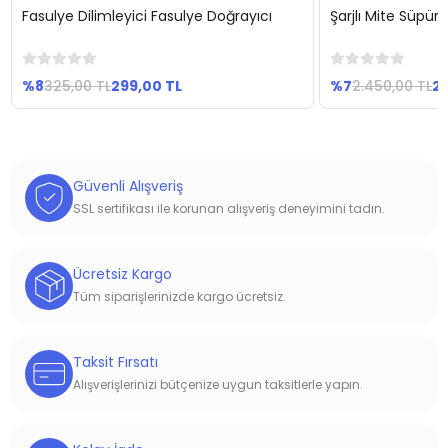
Fasulye Dilimleyici Fasulye Doğrayıcı
Şarjlı Mite Süpürg
Sepete Ekle
Se
%8
325,00 TL
299,00 TL
%7
2.450,00 TL
2.
Güvenli Alışveriş
SSL sertifikası ile korunan alışveriş deneyimini tadın.
Ücretsiz Kargo
Tüm siparişlerinizde kargo ücretsiz.
Taksit Fırsatı
Alışverişlerinizi bütçenize uygun taksitlerle yapın.