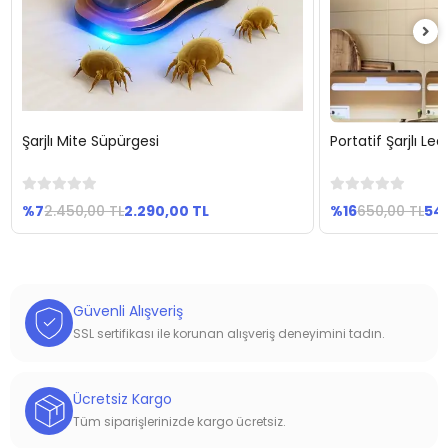
Şarjlı Mite Süpürgesi
Portatif Şarjlı L
Sepete Ekle
Se
%7
2.450,00 TL
2.290,00 TL
%16
650,00 TL
54
Güvenli Alışveriş
SSL sertifikası ile korunan alışveriş deneyimini tadın.
Ücretsiz Kargo
Tüm siparişlerinizde kargo ücretsiz.