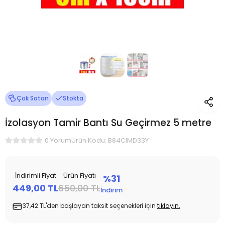
Çok Satan
Stokta
İzolasyon Tamir Bantı Su Geçirmez 5 metre
Ürün Kodu: B84CIMD33Y
0 Yorum
İndirimli Fiyat
Ürün Fiyatı
%31
449,00 TL
650,00 TL
İndirim
37,42 TL'den başlayan taksit seçenekleri için
tıklayın.