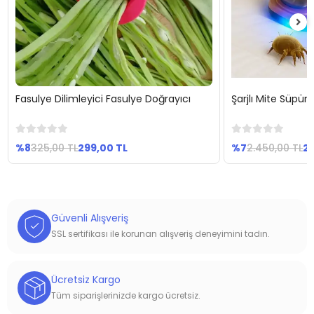
Fasulye Dilimleyici Fasulye Doğrayıcı
Şarjlı Mite Süpürg
Sepete Ekle
Se
%8
325,00 TL
299,00 TL
%7
2.450,00 TL
2.
Güvenli Alışveriş
SSL sertifikası ile korunan alışveriş deneyimini tadın.
Ücretsiz Kargo
Tüm siparişlerinizde kargo ücretsiz.