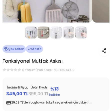
Çok Satan
Stokta
Fonksiyonel Mutfak Askısı
Ürün Kodu: M8H96D41UR
0 Yorum
İndirimli Fiyat
Ürün Fiyatı
%13
349,00 TL
399,00 TL
İndirim
29,08 TL'den başlayan taksit seçenekleri için
tıklayın.