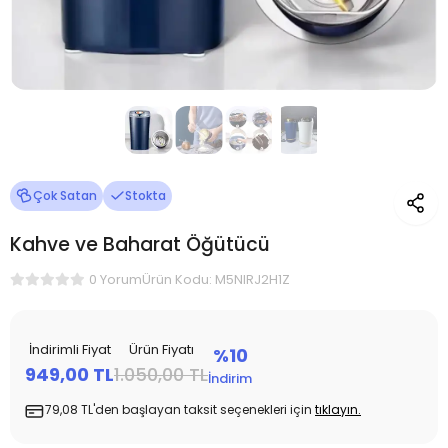
Çok Satan
Stokta
Kahve ve Baharat Öğütücü
Ürün Kodu: M5NIRJ2H1Z
0 Yorum
İndirimli Fiyat
Ürün Fiyatı
%10
949,00 TL
1.050,00 TL
İndirim
79,08 TL'den başlayan taksit seçenekleri için
tıklayın.