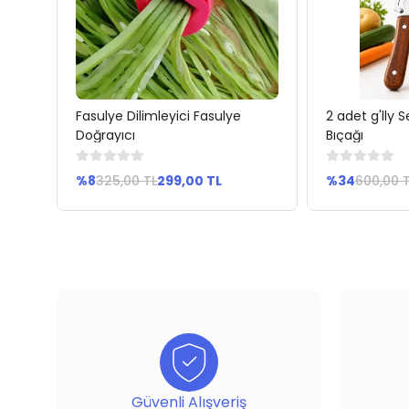
çası
Fasulye Dilimleyici Fasulye
2 adet g'lly
Sepete Ekle
Se
Doğrayıcı
Bıçağı
%8
325,00 TL
299,00 TL
%34
600,00 
Güvenli Alışveriş