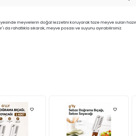
esinde meyvelerin doğal lezzetini koruyarak taze meyve suları hazırlay
r'ı da rahatlıkla sıkarak, meyve posası ve suyunu ayırabilirsiniz.