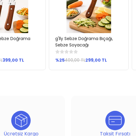
 Sebze Doğrama
g'lly Sebze Doğrama Bıçağı,
pete Ekle
Sepete Ekle
Sebze Soyacağı
TL
399,00 TL
%25
400,00 TL
299,00 TL
Ücretsiz Kargo
Taksit Fırsatı