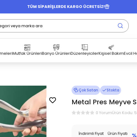
TÜM SİPARİŞLERDE KARGO ÜCRETSİZ!
emeleri
Mutfak Ürünleri
Banyo Ürünleri
Düzenleyiciler
Kişisel Bakım
Evcil 
Çok Satan
Stokta
Metal Pres Meyve S
Ürün Kodu: 
0 Yorum
İndirimli Fiyat
Ürün Fiyatı
%