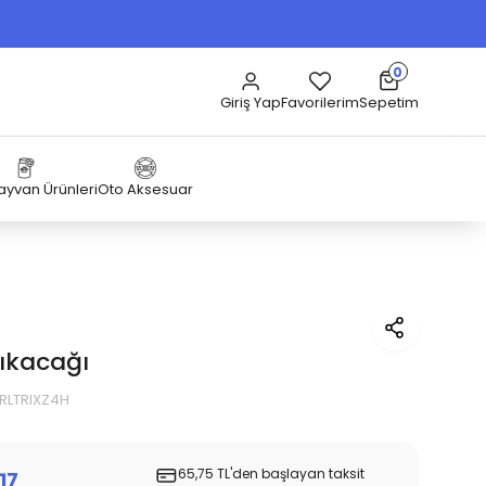
0
Sepetim
Giriş Yap
Favorilerim
Hayvan Ürünleri
Oto Aksesuar
ıkacağı
5RLTRIXZ4H
65,75 TL'den başlayan taksit
17