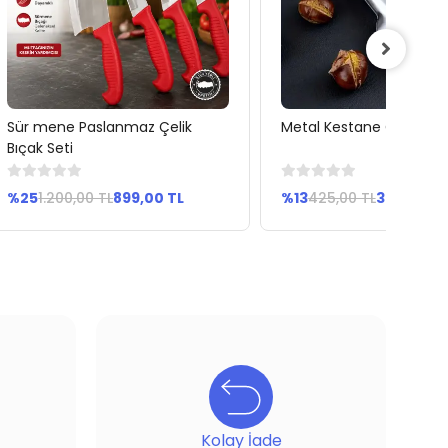
Sür mene Paslanmaz Çelik
Metal Kestane Çizici
Sepete Ekle
Sepete Ekle
Bıçak Seti
%25
1.200,00 TL
899,00 TL
%13
425,00 TL
369,00 TL
Kolay İade