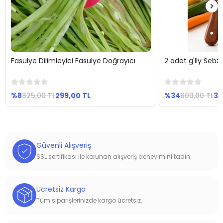
Fasulye Dilimleyici Fasulye Doğrayıcı
2 adet g'lly Seb
Sepete Ekle
Se
%8
325,00 TL
299,00 TL
%34
600,00 TL
39
Güvenli Alışveriş
SSL sertifikası ile korunan alışveriş deneyimini tadın.
Ücretsiz Kargo
Tüm siparişlerinizde kargo ücretsiz.