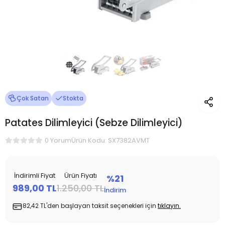
Çok Satan
Stokta
Patates Dilimleyici (Sebze Dilimleyici)
Ürün Kodu: SX7382AVMT
0 Yorum
İndirimli Fiyat
Ürün Fiyatı
%21
989,00 TL
1.250,00 TL
İndirim
82,42 TL'den başlayan taksit seçenekleri için
tıklayın.