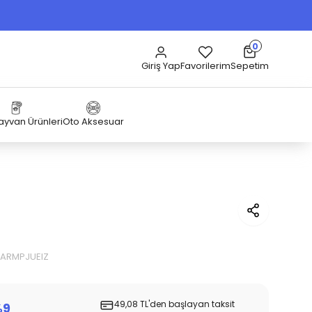
0
Sepetim
Giriş Yap
Favorilerim
Hayvan Ürünleri
Oto Aksesuar
HARMPJUEIZ
49,08 TL'den başlayan taksit
%9