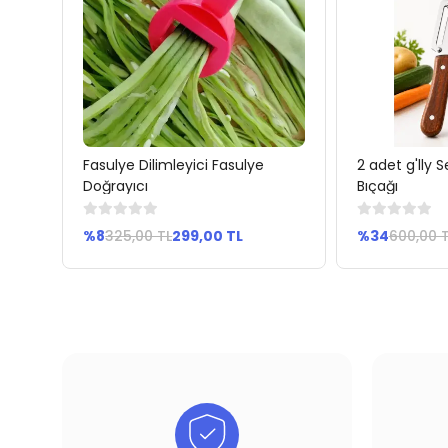
Fasulye Dilimleyici Fasulye
2 adet g'lly
Sepete Ekle
Se
Doğrayıcı
Bıçağı
%8
325,00 TL
299,00 TL
%34
600,00 