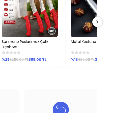
Sür mene Paslanmaz Çelik
Metal Kestane Çizici
Sepete Ekle
Sepete Ekle
Bıçak Seti
%25
1.200,00 TL
899,00 TL
%13
425,00 TL
369,00 TL