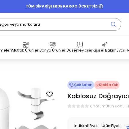
TÜM SİPARİŞLERDE KARGO ÜCRETSİZ!
emeleri
Mutfak Ürünleri
Banyo Ürünleri
Düzenleyiciler
Kişisel Bakım
Evcil 
Çok Satan
Stokta Yok
Kablosuz Doğrayıcı
Ürün Kodu: 
0 Yorum
İndirimli Fiyat
Ürün Fiyatı