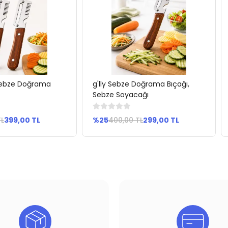
 Sebze Doğrama
g'lly Sebze Doğrama Bıçağı,
pete Ekle
Sepete Ekle
Sebze Soyacağı
TL
399,00 TL
%25
400,00 TL
299,00 TL