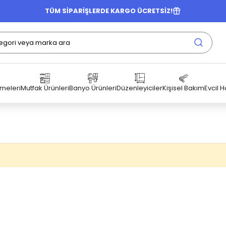
TÜM SİPARİŞLERDE KARGO ÜCRETSİZ!
emeleri
Mutfak Ürünleri
Banyo Ürünleri
Düzenleyiciler
Kişisel Bakım
Evcil 