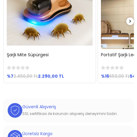
Şarjlı Mite Süpürgesi
Portatif Şarjlı L
Sepete Ekle
Se
%7
2.450,00 TL
2.290,00 TL
%16
650,00 TL
54
Güvenli Alışveriş
SSL sertifikası ile korunan alışveriş deneyimini tadın.
Ücretsiz Kargo