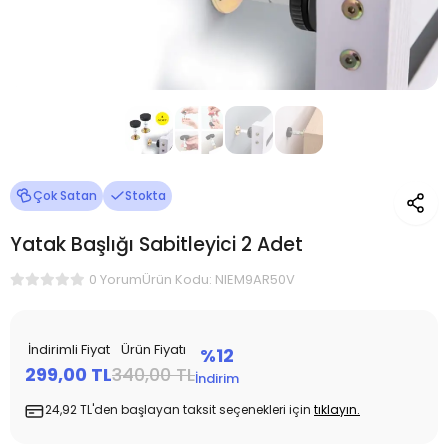
Çok Satan
Stokta
Yatak Başlığı Sabitleyici 2 Adet
Ürün Kodu: NIEM9AR50V
0 Yorum
İndirimli Fiyat
Ürün Fiyatı
%12
299,00 TL
340,00 TL
İndirim
24,92 TL'den başlayan taksit seçenekleri için
tıklayın.