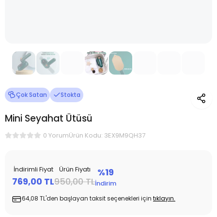
Çok Satan
Stokta
Mini Seyahat Ütüsü
Ürün Kodu: 3EX9M9QH37
0 Yorum
İndirimli Fiyat
Ürün Fiyatı
%19
769,00 TL
950,00 TL
İndirim
64,08 TL'den başlayan taksit seçenekleri için
tıklayın.