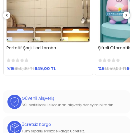
Portatif Şarjlı Led Lamba
Şifreli Otomati
Sepete Ekle
Se
%16
650,00 TL
549,00 TL
%6
1.050,00 TL
98
Güvenli Alışveriş
SSL sertifikası ile korunan alışveriş deneyimini tadın.
Ücretsiz Kargo
Tüm siparişlerinizde kargo ücretsiz.