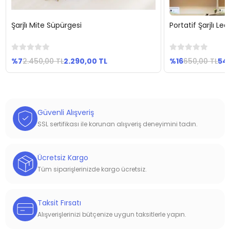
Şarjlı Mite Süpürgesi
Portatif Şarjlı L
Sepete Ekle
Se
%7
2.450,00 TL
2.290,00 TL
%16
650,00 TL
54
Güvenli Alışveriş
SSL sertifikası ile korunan alışveriş deneyimini tadın.
Ücretsiz Kargo
Tüm siparişlerinizde kargo ücretsiz.
Taksit Fırsatı
Alışverişlerinizi bütçenize uygun taksitlerle yapın.