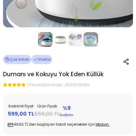
Çok Satan
Stokta
Dumanı ve Kokuyu Yok Eden Küllük
Ürün Kodu: JX2YXC8H9G
1 Yorum
İndirimli Fiyat
Ürün Fiyatı
%9
599,00 TL
659,00 TL
İndirim
49,92 TL'den başlayan taksit seçenekleri için
tıklayın.