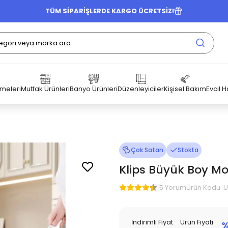
TÜM SİPARİŞLERDE KARGO ÜCRETSİZ!
emeleri
Mutfak Ürünleri
Banyo Ürünleri
Düzenleyiciler
Kişisel Bakım
Evcil 
Çok Satan
Stokta
Klips Büyük Boy M
Ürün Kodu: 
5 Yorum
İndirimli Fiyat
Ürün Fiyatı
%