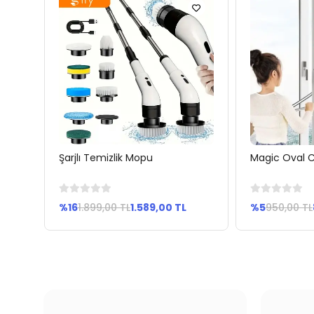
Şarjlı Temizlik Mopu
Magic Oval
Sepete Ekle
Se
%16
1.899,00 TL
1.589,00 TL
%5
950,00 TL