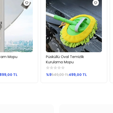
 Cam Mopu
Püsküllü Oval Temizlik
pete Ekle
Sepete Ekle
Kurulama Mopu
899,00 TL
%9
549,00 TL
499,00 TL