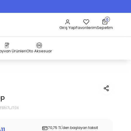
0
Sepetim
Giriş Yap
Favorilerim
Hayvan Ürünleri
Oto Aksesuar
op
UFBN7LJT0X
70,75 TL'den başlayan taksit
11