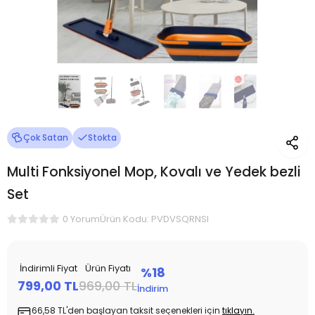
Çok Satan
Stokta
Multi Fonksiyonel Mop, Kovalı ve Yedek bezli
Set
Ürün Kodu: PVDVSQRNSI
0 Yorum
İndirimli Fiyat
Ürün Fiyatı
%18
799,00 TL
969,00 TL
İndirim
66,58 TL'den başlayan taksit seçenekleri için
tıklayın.