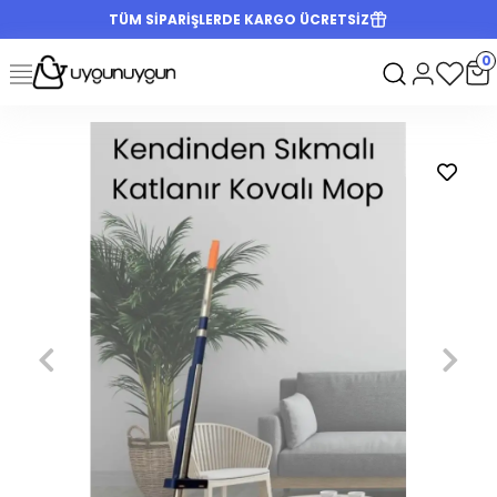
TÜM SİPARİŞLERDE KARGO ÜCRETSİZ
0