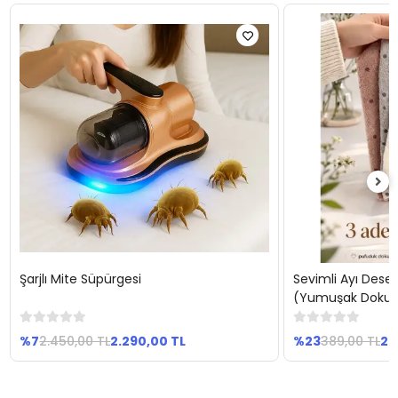
Şarjlı Mite Süpürgesi
Sevimli Ayı Desen
Sepete Ekle
Se
(Yumuşak Dokulu
%7
2.450,00 TL
2.290,00 TL
%23
389,00 TL
29