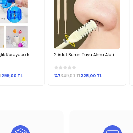
aşlık Koruyucu 5
2 Adet Burun Tüyü Alma Aleti
pete Ekle
Sepete Ekle
L
299,00 TL
%7
349,00 TL
325,00 TL