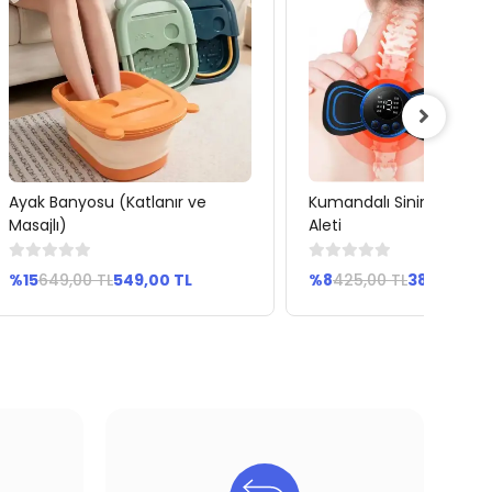
Ayak Banyosu (Katlanır ve
Kumandalı Sinir Uyarıcı 
Sepete Ekle
Sepete Ekle
Masajlı)
Aleti
%15
649,00 TL
549,00 TL
%8
425,00 TL
389,00 TL