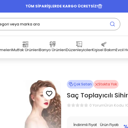
TÜM SİPARİŞLERDE KARGO ÜCRETSİZ!
emeleri
Mutfak Ürünleri
Banyo Ürünleri
Düzenleyiciler
Kişisel Bakım
Evcil 
Çok Satan
Stokta Yok
Saç Toplayıcılı Sihi
Ürün Kodu: 
0 Yorum
İndirimli Fiyat
Ürün Fiyatı
%