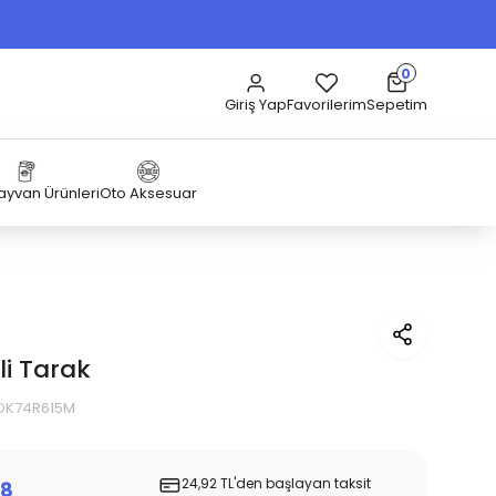
0
Sepetim
Giriş Yap
Favorilerim
Hayvan Ürünleri
Oto Aksesuar
rli Tarak
IOK74R615M
24,92 TL'den başlayan taksit
8