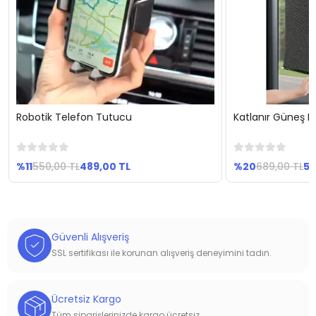
Robotik Telefon Tutucu
Katlanır Güneş En
Sepete Ekle
Se
%11
550,00 TL
489,00 TL
%20
689,00 TL
54
Güvenli Alışveriş
SSL sertifikası ile korunan alışveriş deneyimini tadın.
Ücretsiz Kargo
Tüm siparişlerinizde kargo ücretsiz.