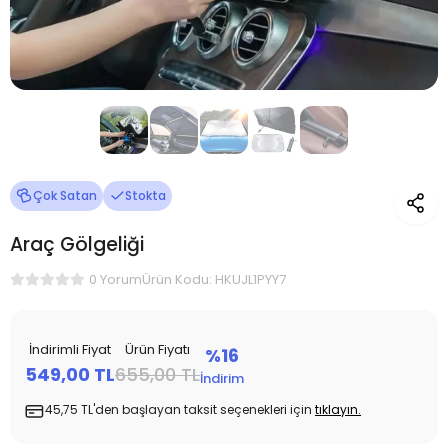
Çok Satan
Stokta
Araç Gölgeliği
Ürün Kodu: HKUJL1PYY7
0 Yorum
İndirimli Fiyat
Ürün Fiyatı
%16
549,00 TL
655,00 TL
İndirim
45,75 TL'den başlayan taksit seçenekleri için
tıklayın.